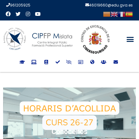
961205925
46019660@edu.gva.es
Conócenos