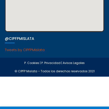
@CIPFPMISLATA
Tweets by CIPFPMislata
P. Cookies
|
P. Privacidad
|
Avisos Legales
© CIPFP Mislata – Todos los derechos reservados 2021